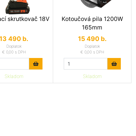
ací skrutkovač 18V
Kotoučová pila 1200W
165mm
13 490 b.
15 490 b.
Doplatok
Doplatok
€ 0,00
s DPH
€ 0,00
s DPH
Skladom
Skladom