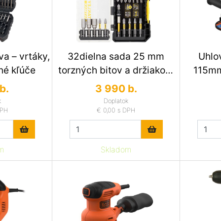
va – vrtáky,
32dielna sada 25 mm
Uhlová
né kľúče
torzných bitov a držiakom
115mm
bitov
b.
3 990 b.
k
Doplatok
DPH
€ 0,00
s DPH
m
Skladom