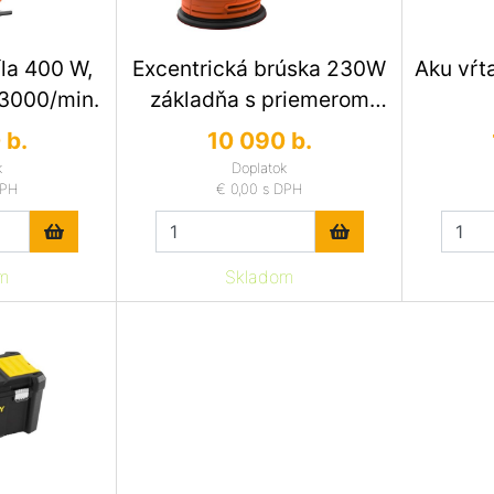
íla 400 W,
Excentrická brúska 230W
Aku vŕt
 3000/min.
základňa s priemerom
125mm
 b.
10 090 b.
k
Doplatok
DPH
€ 0,00
s DPH
m
Skladom