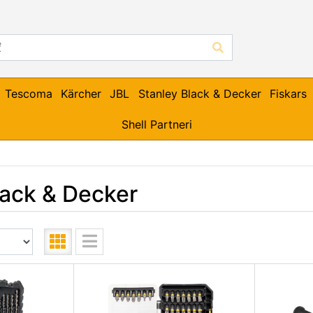
Tescoma
Kärcher
JBL
Stanley Black & Decker
Fiskars
Shell Partneri
lack & Decker