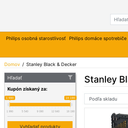
Philips osobná starostlivosť
Philips domáce spotrebiče
Domov
Stanley Black & Decker
Stanley B
Hľadať
Kupón získaný za:
1 990
16 190
1 990
5 540
9 090
12 640
16 190
Vyhľadať produkty