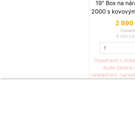
19" Box na nár
2000 s kovovým
2 990 
Doplato
€ 0,00
s 
Objednané u dodáv
bude zaslaný 
naskladnení, najnes
Zákaznícka sekcia
O firme
Kontakt
Obchodné podmienky