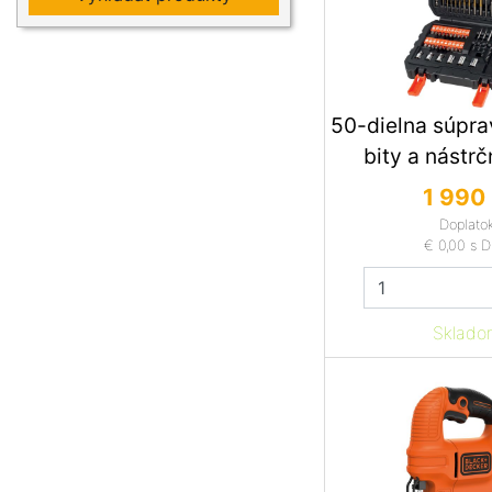
50-dielna súpra
bity a nástrč
1 990 
Doplato
€ 0,00
s 
Sklado