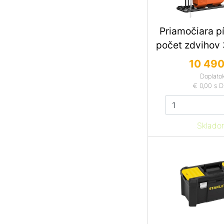
Priamočiara p
počet zdvihov
10 490
Doplato
€ 0,00
s 
Sklado