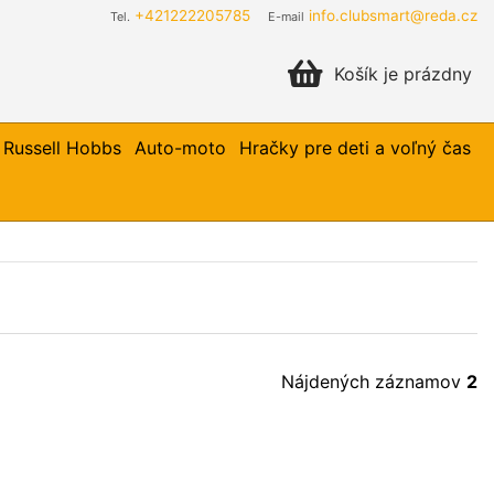
+421222205785
info.clubsmart@reda.cz
Tel.
E-mail
Košík je prázdny
Russell Hobbs
Auto-moto
Hračky pre deti a voľný čas
Nájdených záznamov
2