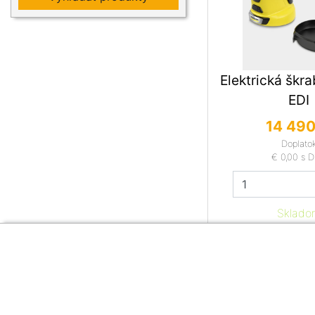
Elektrická škra
EDI
14 490
Doplato
€ 0,00
s 
Sklado