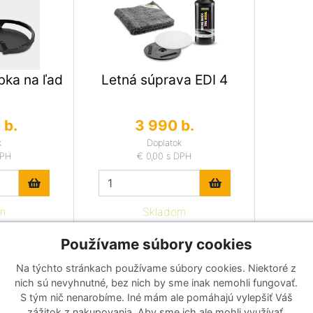
bka na ľad
Letná súprava EDI 4
 b.
3 990 b.
k
Doplatok
DPH
€ 0,00
s DPH
m
Skladom
Používame súbory cookies
Na týchto stránkach používame súbory cookies. Niektoré z
nich sú nevyhnutné, bez nich by sme inak nemohli fungovať.
S tým nič nenarobíme. Iné mám ale pomáhajú vylepšiť Váš
zážitok z nakupovania. Aby sme ich ale mohli využívať,