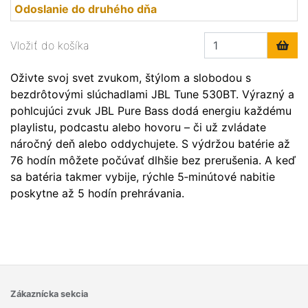
Odoslanie do druhého dňa
Vložiť do košíka
Oživte svoj svet zvukom, štýlom a slobodou s
bezdrôtovými slúchadlami JBL Tune 530BT. Výrazný a
pohlcujúci zvuk JBL Pure Bass dodá energiu každému
playlistu, podcastu alebo hovoru – či už zvládate
náročný deň alebo oddychujete. S výdržou batérie až
76 hodín môžete počúvať dlhšie bez prerušenia. A keď
sa batéria takmer vybije, rýchle 5‑minútové nabitie
poskytne až 5 hodín prehrávania.
Zákaznícka sekcia