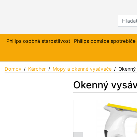
Philips osobná starostlivosť
Philips domáce spotrebiče
Domov
Kärcher
Mopy a okenné vysávače
Okenný 
Okenný vysáv