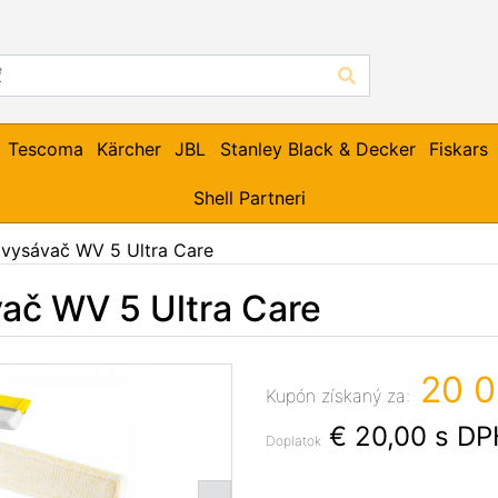
Tescoma
Kärcher
JBL
Stanley Black & Decker
Fiskars
Shell Partneri
vysávač WV 5 Ultra Care
ač WV 5 Ultra Care
20 0
Kupón získaný za:
€ 20,00
s DP
Doplatok