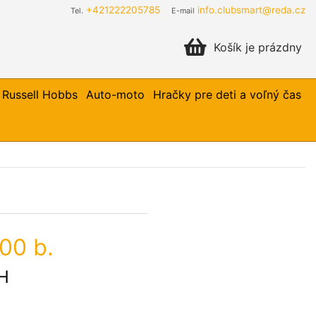
+421222205785
info.clubsmart@reda.cz
Tel.
E-mail
Košík je prázdny
Russell Hobbs
Auto-moto
Hračky pre deti a voľný čas
00 b.
H