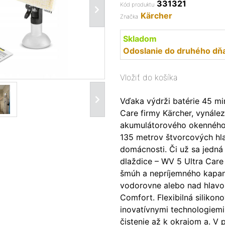
331321
Kód produktu
Kärcher
Značka
Skladom
Odoslanie do druhého dň
Vložiť do košíka
Vďaka výdrži batérie 45 m
Care firmy Kärcher, vynález
akumulátorového okenného 
135 metrov štvorcových hl
domácnosti. Či už sa jedná
dlaždice – WV 5 Ultra Care
šmúh a nepríjemného kapani
vodorovne alebo nad hlavo
Comfort. Flexibilná silikono
inovatívnymi technologiemi
čistenie až k okrajom a. V