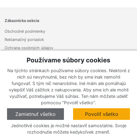
Zákaznícka sekcia
Obchodné podmienky
Reklamačný poriadok
Ochrana osobných údajov
Odstúpenie od zmluvy
Používame súbory cookies
Na týchto stránkach používame súbory cookies. Niektoré z
O firme
nich sú nevyhnutné, bez nich by sme inak nemohli
Kontakt
fungovať. S tým nič nenarobíme. Iné mám ale pomáhajú
vylepšiť Váš zážitok z nakupovania. Aby sme ich ale mohli
využívať, potrebujeme Váš súhlas. Ten nám môžete udeliť
pomocou "Povoliť všetko".
Zamietnuť všetko
Povoliť všetko
Jednotlivé cookies je možné nastaviť samostatne. Svoje
rozhodnutie môžete kedykoľvek zmeniť.
O cookies
Nastavenie cookies